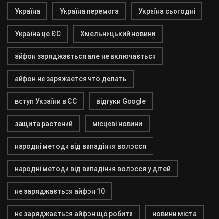
Україна
Україна перемога
Україна сьогодні
Україна це ЄС
Хмельницький новини
айфон заряджається але не включається
айфон не заряжается что делать
вступ України в ЄС
відгуки Google
защита растений
місцеві новини
народні методи від випадіння волосся
народні методи від випадіння волосся у дітей
не заряджається айфон 10
не заряджається айфон що робити
новини міста