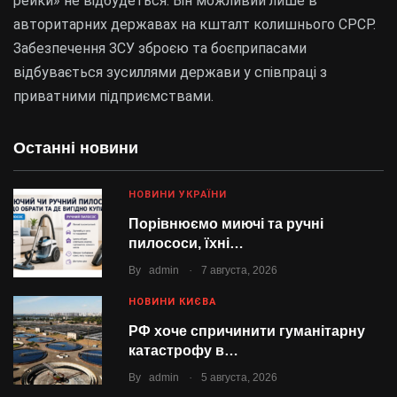
рейки» не відбудеться. Він можливий лише в
авторитарних державах на кшталт колишнього СРСР.
Забезпечення ЗСУ зброєю та боєприпасами
відбувається зусиллями держави у співпраці з
приватними підприємствами.
Останні новини
НОВИНИ УКРАЇНИ
Порівнюємо миючі та ручні
пилососи, їхні…
.
By
admin
7 августа, 2026
НОВИНИ КИЄВА
РФ хоче спричинити гуманітарну
катастрофу в…
.
By
admin
5 августа, 2026