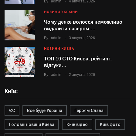
.
By
admin
4 августа, 2026
НОВИНИ УКРАЇНИ
Чому деяке волосся неможливо
видалити лазером:…
.
By
admin
3 августа, 2026
НОВИНИ КИЄВА
ТОП 10 СТО Києва: рейтинг,
відгуки…
.
By
admin
2 августа, 2026
Київ:
ЄС
Все буде Україна
Героям Слава
Головні новини Києва
Київ відео
Київ фото