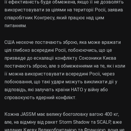
її ефективність буде обмежена, якщо її не дозволять
використовувати за цілями на території Росії, заявив
співробітник Конгресу, який працює над цим
питанням.
США неохоче постачають зброю, яка може вражати
цілі глибоко всередині Росії, побоюючись, що це
призведе до ескалації конфлікту. Союзники Києва
постачають зброю, але з обмеженнями на те, як і коли
її можна використовувати всередині Росії, через
побоювання, що такі удари можуть викликати дії у
відповідь, які залучать країни НАТО у війну або
спровокують ядерний конфлікт.
Кожна JASSM має велику боєголовку вагою 400 кг,
але, на відміну від ракет Storm Shadow та SCALP, вже
наданих Києву Великобританією та Францією, вона не