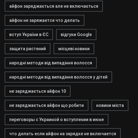
айфон заряджається але не включається
айфон не заряжается что делать
вступ України в ЄС
відгуки Google
защита растений
місцеві новини
народні методи від випадіння волосся
народні методи від випадіння волосся у дітей
не заряджається айфон 10
не заряджається айфон що робити
новини міста
переговоры с Украиной о вступлении в июне
что делать если айфон на зарядке не включается