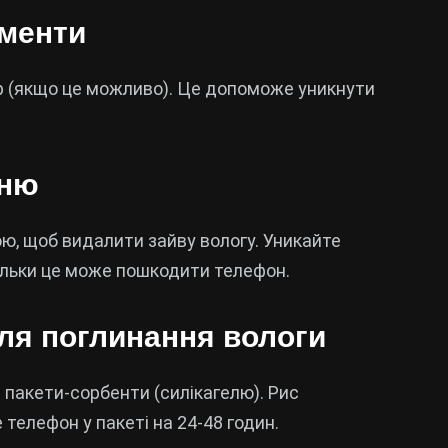
ементи
тор (якщо це можливо). Це допоможе уникнути
хню
ю, щоб видалити зайву вологу. Уникайте
ільки це може пошкодити телефон.
для поглинання вологи
і пакети-сорбенти (силікагелю). Рис
телефон у пакеті на 24-48 годин.