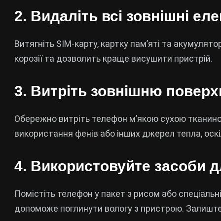
2. Видаліть всі зовнішні ел
Витягніть SIM-карту, картку пам’яті та акумуля
корозії та дозволить краще висушити пристрій.
3. Витріть зовнішню повер
Обережно витріть телефон м’якою сухою тканино
використання фенів або інших джерел тепла, оск
4. Використовуйте засоби 
Помістіть телефон у пакет з рисом або спеціальн
допоможе поглинути вологу з пристрою. Залиште 