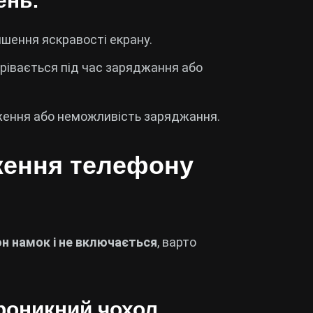
ень:
шення яскравості екрану.
івається під час заряджання або
ення або неможливість заряджання.
ження телефону
н намок і не включається
, варто
роникний чохол