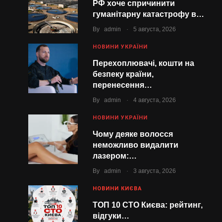
РФ хоче спричинити
гуманітарну катастрофу в…
.
By
admin
5 августа, 2026
НОВИНИ УКРАЇНИ
Перехоплювачі, кошти на
безпеку країни,
перенесення…
.
By
admin
4 августа, 2026
НОВИНИ УКРАЇНИ
Чому деяке волосся
неможливо видалити
лазером:…
.
By
admin
3 августа, 2026
НОВИНИ КИЄВА
ТОП 10 СТО Києва: рейтинг,
відгуки…