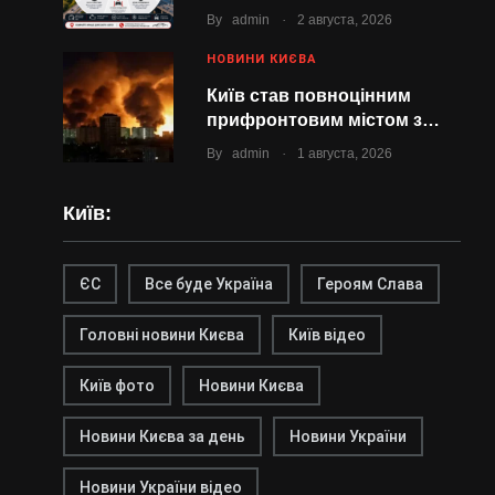
.
By
admin
2 августа, 2026
НОВИНИ КИЄВА
Київ став повноцінним
прифронтовим містом з…
.
By
admin
1 августа, 2026
Київ:
ЄС
Все буде Україна
Героям Слава
Головні новини Києва
Київ відео
Київ фото
Новини Києва
Новини Києва за день
Новини України
Новини України відео