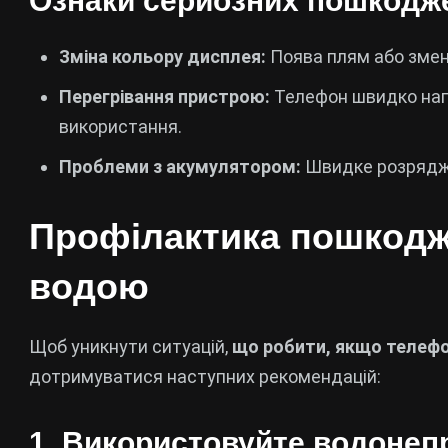
Ознаки серйозних пошкодж
Зміна кольору дисплея:
Поява плям або змен
Перегрівання пристрою:
Телефон швидко нагр
використання.
Проблеми з акумулятором:
Швидке розрядж
Профілактика пошкод
водою
Щоб уникнути ситуацій,
що робити, якщо телефо
дотримуватися наступних рекомендацій:
1. Використовуйте водонеп