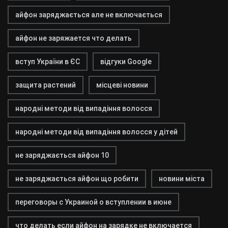
айфон заряджається але не включається
айфон не заряжается что делать
вступ України в ЄС
відгуки Google
защита растений
місцеві новини
народні методи від випадіння волосся
народні методи від випадіння волосся у дітей
не заряджається айфон 10
не заряджається айфон що робити
новини міста
переговоры с Украиной о вступлении в июне
что делать если айфон на зарядке не включается