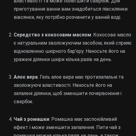
властивості та може полегшити свербіж. Для
приготування ванни вам знадобиться півсклянки
вівсянки, яку потрібно розчинити у ванній воді.
Середство з кокосовим маслом
: Кокосове масло
є натуральним зволожуючим засобом, який сприяє
відновленню шкірного бар’єру. Наносьте його на
уражені ділянки шкіри кілька разів на день.
Алоє вера
: Гель алое вера має протизапальні та
зволожуючі властивості. Наносьте його на
запалені ділянки, щоб зменшити почервоніння і
свербіж.
Чай з ромашки
: Ромашка має заспокійливий
ефект і може зменшити запалення. Пити чай з
ромашки можна кілька разів на день, а також