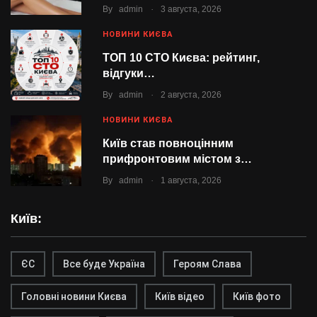
.
By
admin
3 августа, 2026
НОВИНИ КИЄВА
ТОП 10 СТО Києва: рейтинг,
відгуки…
.
By
admin
2 августа, 2026
НОВИНИ КИЄВА
Київ став повноцінним
прифронтовим містом з…
.
By
admin
1 августа, 2026
Київ:
ЄС
Все буде Україна
Героям Слава
Головні новини Києва
Київ відео
Київ фото