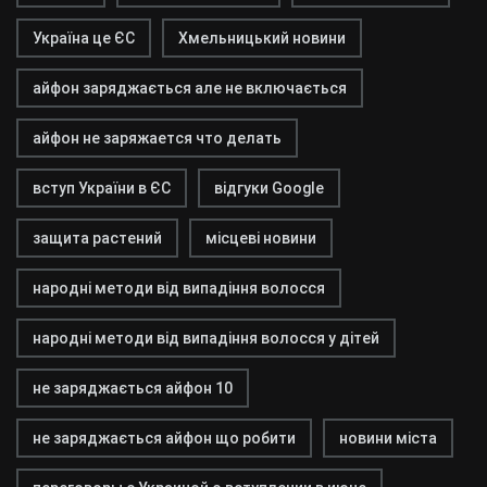
Україна це ЄС
Хмельницький новини
айфон заряджається але не включається
айфон не заряжается что делать
вступ України в ЄС
відгуки Google
защита растений
місцеві новини
народні методи від випадіння волосся
народні методи від випадіння волосся у дітей
не заряджається айфон 10
не заряджається айфон що робити
новини міста