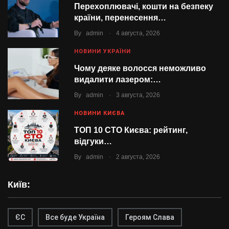
Перехоплювачі, кошти на безпеку
країни, перенесення…
.
By
admin
4 августа, 2026
НОВИНИ УКРАЇНИ
Чому деяке волосся неможливо
видалити лазером:…
.
By
admin
3 августа, 2026
НОВИНИ КИЄВА
ТОП 10 СТО Києва: рейтинг,
відгуки…
.
By
admin
2 августа, 2026
Київ:
ЄС
Все буде Україна
Героям Слава