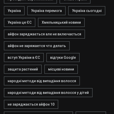
Україна
Україна перемога
Україна сьогодні
Україна це ЄС
Хмельницький новини
айфон заряджається але не включається
айфон не заряжается что делать
вступ України в ЄС
відгуки Google
защита растений
місцеві новини
народні методи від випадіння волосся
народні методи від випадіння волосся у дітей
не заряджається айфон 10