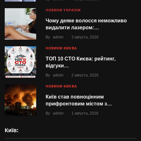
НОВИНИ УКРАЇНИ
Чому деяке волосся неможливо
видалити лазером:…
.
By
admin
3 августа, 2026
НОВИНИ КИЄВА
ТОП 10 СТО Києва: рейтинг,
відгуки…
.
By
admin
2 августа, 2026
НОВИНИ КИЄВА
Київ став повноцінним
прифронтовим містом з…
.
By
admin
1 августа, 2026
Київ: