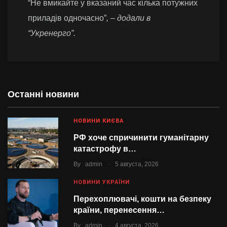
“Не вмикайте у вказаний час кілька потужних
приладів одночасно”
, – додали в
“Укренерго”.
Останні новини
НОВИНИ КИЄВА
РФ хоче спричинити гуманітарну
катастрофу в…
.
By
admin
5 августа, 2026
НОВИНИ УКРАЇНИ
Перехоплювачі, кошти на безпеку
країни, перенесення…
.
By
admin
4 августа, 2026