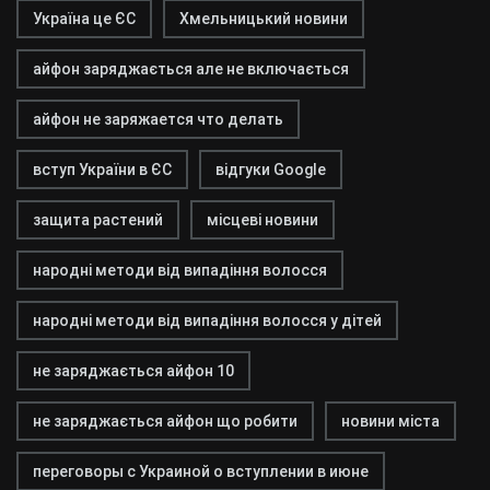
Україна це ЄС
Хмельницький новини
айфон заряджається але не включається
айфон не заряжается что делать
вступ України в ЄС
відгуки Google
защита растений
місцеві новини
народні методи від випадіння волосся
народні методи від випадіння волосся у дітей
не заряджається айфон 10
не заряджається айфон що робити
новини міста
переговоры с Украиной о вступлении в июне