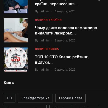
країни, перенесення…
.
By
admin
4 августа, 2026
НОВИНИ УКРАЇНИ
Чому деяке волосся неможливо
видалити лазером:…
.
By
admin
3 августа, 2026
НОВИНИ КИЄВА
ТОП 10 СТО Києва: рейтинг,
відгуки…
.
By
admin
2 августа, 2026
Київ:
ЄС
Все буде Україна
Героям Слава