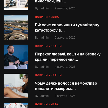
пилососи, їхні…
.
By
admin
7 августа, 2026
НОВИНИ КИЄВА
РФ хоче спричинити гуманітарну
катастрофу в…
.
By
admin
5 августа, 2026
НОВИНИ УКРАЇНИ
Перехоплювачі, кошти на безпеку
країни, перенесення…
.
By
admin
4 августа, 2026
НОВИНИ УКРАЇНИ
Чому деяке волосся неможливо
видалити лазером:…
.
By
admin
3 августа, 2026
НОВИНИ КИЄВА