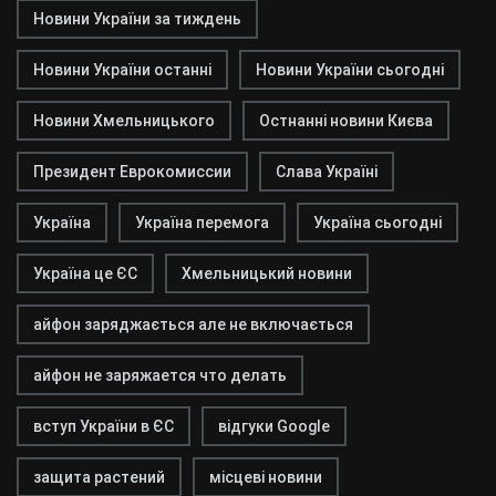
Новини України за тиждень
Новини України останні
Новини України сьогодні
Новини Хмельницького
Остнанні новини Києва
Президент Еврокомиссии
Слава Україні
Україна
Україна перемога
Україна сьогодні
Україна це ЄС
Хмельницький новини
айфон заряджається але не включається
айфон не заряжается что делать
вступ України в ЄС
відгуки Google
защита растений
місцеві новини