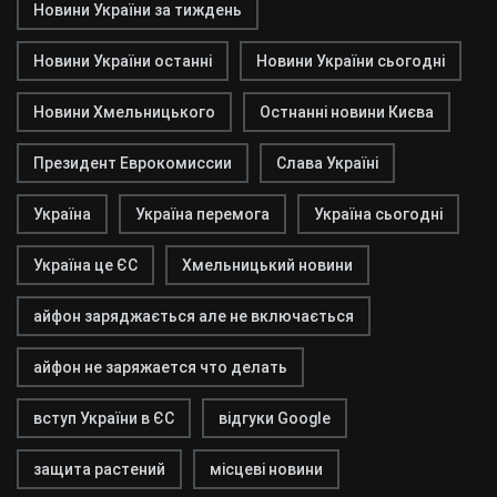
Новини України за тиждень
Новини України останні
Новини України сьогодні
Новини Хмельницького
Остнанні новини Києва
Президент Еврокомиссии
Слава Україні
Україна
Україна перемога
Україна сьогодні
Україна це ЄС
Хмельницький новини
айфон заряджається але не включається
айфон не заряжается что делать
вступ України в ЄС
відгуки Google
защита растений
місцеві новини