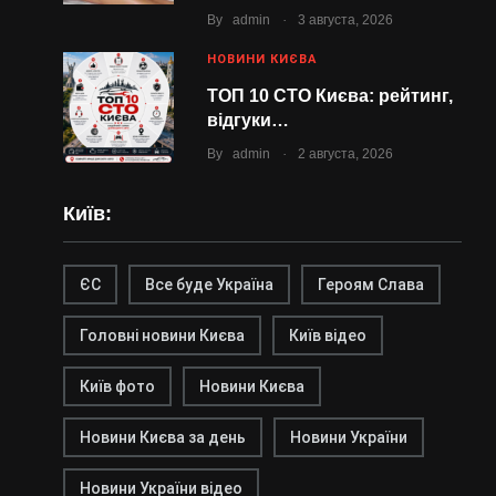
.
By
admin
3 августа, 2026
НОВИНИ КИЄВА
ТОП 10 СТО Києва: рейтинг,
відгуки…
.
By
admin
2 августа, 2026
Київ:
ЄС
Все буде Україна
Героям Слава
Головні новини Києва
Київ відео
Київ фото
Новини Києва
Новини Києва за день
Новини України
Новини України відео