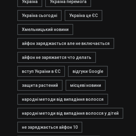
Україна
Україна перемога
Україна сьогодні
Україна це ЄС
Хмельницький новини
айфон заряджається але не включається
айфон не заряжается что делать
вступ України в ЄС
відгуки Google
защита растений
місцеві новини
народні методи від випадіння волосся
народні методи від випадіння волосся у дітей
не заряджається айфон 10