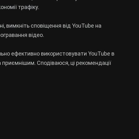
ономії трафіку.
ані, вимкніть сповіщення від YouTube на
рогравання відео.
льно ефективно використовувати YouTube в
 приємнішим. Сподіваюся, ці рекомендації