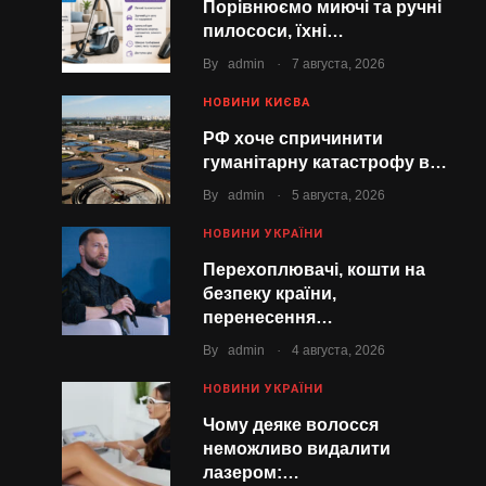
Порівнюємо миючі та ручні
пилососи, їхні…
.
By
admin
7 августа, 2026
НОВИНИ КИЄВА
РФ хоче спричинити
гуманітарну катастрофу в…
.
By
admin
5 августа, 2026
НОВИНИ УКРАЇНИ
Перехоплювачі, кошти на
безпеку країни,
перенесення…
.
By
admin
4 августа, 2026
НОВИНИ УКРАЇНИ
Чому деяке волосся
неможливо видалити
лазером:…