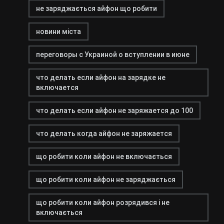
не заряджається айфон що робити
новини міста
переговоры с Украиной о вступлении в июне
что делать если айфон на зарядке не
включается
что делать если айфон не заряжается до 100
что делать когда айфон не заряжается
що робити коли айфон не включається
що робити коли айфон не заряджається
що робити коли айфон розрядився і не
включається