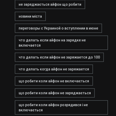
не заряджається айфон що робити
новини міста
переговоры с Украиной о вступлении в июне
что делать если айфон на зарядке не
включается
что делать если айфон не заряжается до 100
что делать когда айфон не заряжается
що робити коли айфон не включається
що робити коли айфон не заряджається
що робити коли айфон розрядився і не
включається