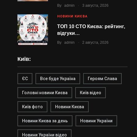
.
By
admin
3 августа, 2026
НОВИНИ КИЄВА
ТОП 10 СТО Києва: рейтинг,
відгуки…
.
By
admin
2 августа, 2026
Київ:
ЄС
Все буде Україна
Героям Слава
Головні новини Києва
Київ відео
Київ фото
Новини Києва
Новини Києва за день
Новини України
Новини України відео