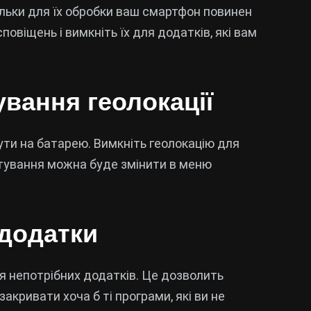
льки для їх обробки ваш смартфон повинен
віщень і вимкніть їх для додатків, які вам
ування геолокації
ти на батарею. Вимкніть геолокацію для
штування можна буде змінити в меню
 додатки
я непотрібних додатків. Це дозволить
кривати хоча б ті програми, які ви не