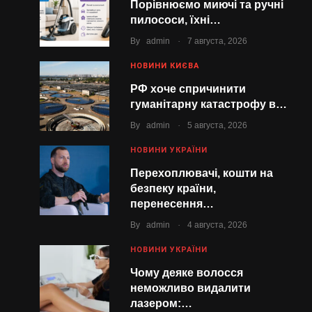
Порівнюємо миючі та ручні
пилососи, їхні…
.
By
admin
7 августа, 2026
НОВИНИ КИЄВА
РФ хоче спричинити
гуманітарну катастрофу в…
.
By
admin
5 августа, 2026
НОВИНИ УКРАЇНИ
Перехоплювачі, кошти на
безпеку країни,
перенесення…
.
By
admin
4 августа, 2026
НОВИНИ УКРАЇНИ
Чому деяке волосся
неможливо видалити
лазером:…