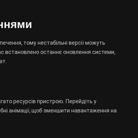
еннями
ечення, тому нестабільні версії можуть
вас встановлено останнє оновлення системи,
ат.
агато ресурсів пристрою. Перейдіть у
бні анімації, щоб зменшити навантаження на