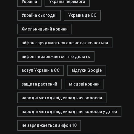
Україна
Україна перемога
Україна сьогодні
Україна це ЄС
Хмельницький новини
айфон заряджається але не включається
айфон не заряжается что делать
вступ України в ЄС
відгуки Google
защита растений
місцеві новини
народні методи від випадіння волосся
народні методи від випадіння волосся у дітей
не заряджається айфон 10