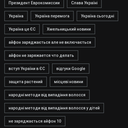
Президент Еврокомиссии
Слава Україні
Україна
Україна перемога
Україна сьогодні
Україна це ЄС
Хмельницький новини
айфон заряджається але не включається
айфон не заряжается что делать
вступ України в ЄС
відгуки Google
защита растений
місцеві новини
народні методи від випадіння волосся
народні методи від випадіння волосся у дітей
не заряджається айфон 10