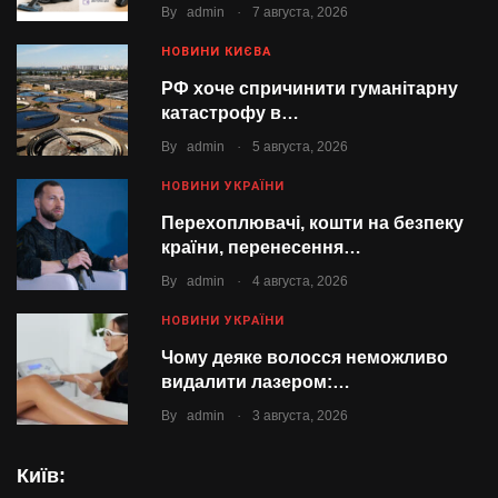
.
By
admin
7 августа, 2026
НОВИНИ КИЄВА
РФ хоче спричинити гуманітарну
катастрофу в…
.
By
admin
5 августа, 2026
НОВИНИ УКРАЇНИ
Перехоплювачі, кошти на безпеку
країни, перенесення…
.
By
admin
4 августа, 2026
НОВИНИ УКРАЇНИ
Чому деяке волосся неможливо
видалити лазером:…
.
By
admin
3 августа, 2026
Київ: