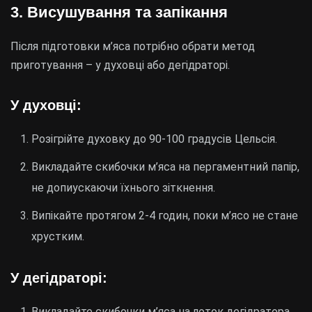
3. Висушування та запікання
Після підготовки м’яса потрібно обрати метод
приготування – у духовці або дегідраторі.
У духовці:
Розігрійте духовку до 90-100 градусів Цельсія.
Викладайте скибочки м’яса на пергаментний папір,
не допиускаючи їхнього зіткнення.
Випікайте протягом 2-4 годин, поки м’ясо не стане
хрустким.
У дегідраторі:
Викладайте скибочки м’яса на лоток дегідратора.