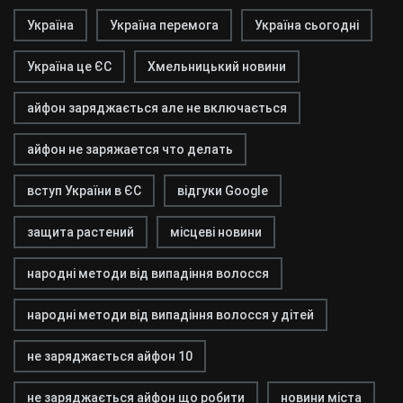
Україна
Україна перемога
Україна сьогодні
Україна це ЄС
Хмельницький новини
айфон заряджається але не включається
айфон не заряжается что делать
вступ України в ЄС
відгуки Google
защита растений
місцеві новини
народні методи від випадіння волосся
народні методи від випадіння волосся у дітей
не заряджається айфон 10
не заряджається айфон що робити
новини міста