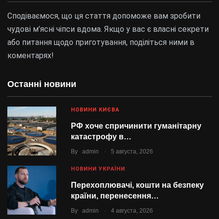
Сподіваємося, що ця стаття допоможе вам зробити
чудові м’ясні чіпси вдома. Якщо у вас є власні секрети
або питання щодо приготування, поділіться ними в
коментарях!
Останні новини
НОВИНИ КИЄВА
РФ хоче спричинити гуманітарну
катастрофу в…
.
By
admin
5 августа, 2026
НОВИНИ УКРАЇНИ
Перехоплювачі, кошти на безпеку
країни, перенесення…
.
By
admin
4 августа, 2026