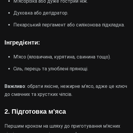
М’ясорізка або дуже гострий ніж.
Духовка або дегідратор.
Пекарський пергамент або силіконова підкладка.
Інгредієнти:
М’ясо (яловичина, курятина, свинина тощо).
Сіль, перець та улюблені прянощі.
Важливо
: обрати якісне, нежирне м’ясо, адже це ключ
до смачних та хрустких чіпсів.
2. Підготовка м’яса
Першим кроком на шляху до приготування м’ясних