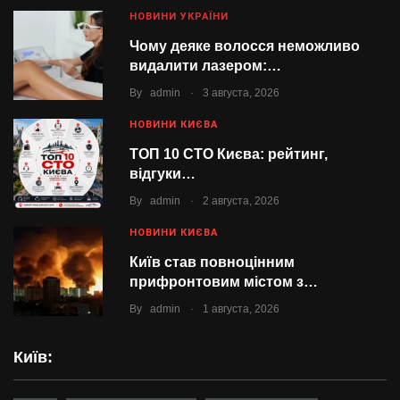
НОВИНИ УКРАЇНИ
Чому деяке волосся неможливо
видалити лазером:…
.
By
admin
3 августа, 2026
НОВИНИ КИЄВА
ТОП 10 СТО Києва: рейтинг,
відгуки…
.
By
admin
2 августа, 2026
НОВИНИ КИЄВА
Київ став повноцінним
прифронтовим містом з…
.
By
admin
1 августа, 2026
Київ: