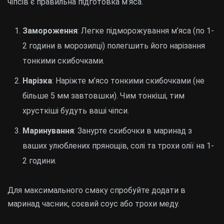
чіпсів є правильна підготовка м’яса.
Замороження
: Легке підморожування м’яса (по 1-
2 години в морозилці) полегшить його нарізання
тонкими скибочками.
Нарізка
: Наріжте м’ясо тонкими скибочками (не
більше 5 мм завтовшки). Чим тонкіші, тим
хрусткіші будуть ваші чіпси.
Маринування
: Занурте скибочки в маринад з
ваших улюблених прянощів, солі та трохи олії на 1-
2 години.
Для максимального смаку спробуйте додати в
маринад часник, соєвий соус або трохи меду.