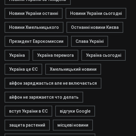
Новини України останні
Новини України сьогодні
Новини Хмельницького
Остнанні новини Києва
Президент Еврокомиссии
Слава Україні
Україна
Україна перемога
Україна сьогодні
Україна це ЄС
Хмельницький новини
айфон заряджається але не включається
айфон не заряжается что делать
вступ України в ЄС
відгуки Google
защита растений
місцеві новини