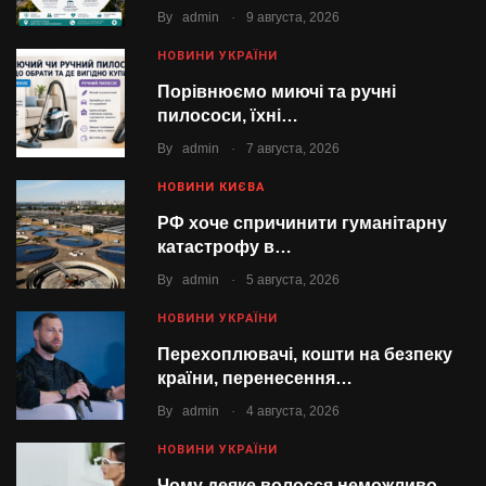
.
By
admin
9 августа, 2026
НОВИНИ УКРАЇНИ
Порівнюємо миючі та ручні
пилососи, їхні…
.
By
admin
7 августа, 2026
НОВИНИ КИЄВА
РФ хоче спричинити гуманітарну
катастрофу в…
.
By
admin
5 августа, 2026
НОВИНИ УКРАЇНИ
Перехоплювачі, кошти на безпеку
країни, перенесення…
.
By
admin
4 августа, 2026
НОВИНИ УКРАЇНИ
Чому деяке волосся неможливо