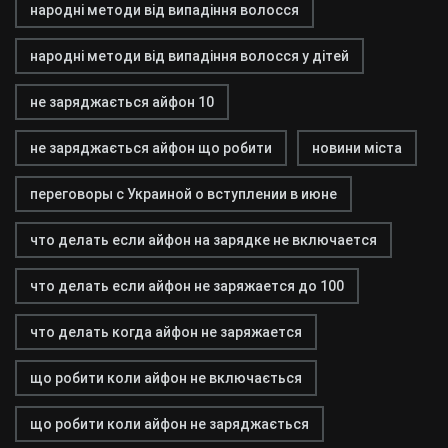
народні методи від випадіння волосся
народні методи від випадіння волосся у дітей
не заряджається айфон 10
не заряджається айфон що робити
новини міста
переговоры с Украиной о вступлении в июне
что делать если айфон на зарядке не включается
что делать если айфон не заряжается до 100
что делать когда айфон не заряжается
що робити коли айфон не включається
що робити коли айфон не заряджається