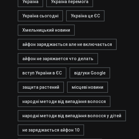
Україна
Україна перемога
Україна сьогодні
Україна це ЄС
Хмельницький новини
айфон заряджається але не включається
айфон не заряжается что делать
вступ України в ЄС
відгуки Google
защита растений
місцеві новини
народні методи від випадіння волосся
народні методи від випадіння волосся у дітей
не заряджається айфон 10