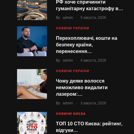
РФ хоче спричинити
гуманітарну катастрофу в…
.
By
admin
5 августа, 2026
НОВИНИ УКРАЇНИ
Перехоплювачі, кошти на
безпеку країни,
перенесення…
.
By
admin
4 августа, 2026
НОВИНИ УКРАЇНИ
Чому деяке волосся
неможливо видалити
лазером:…
.
By
admin
3 августа, 2026
НОВИНИ КИЄВА
ТОП 10 СТО Києва: рейтинг,
відгуки…