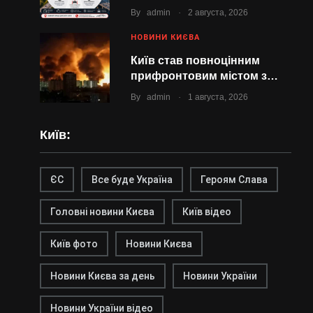
.
By
admin
2 августа, 2026
НОВИНИ КИЄВА
Київ став повноцінним
прифронтовим містом з…
.
By
admin
1 августа, 2026
Київ:
ЄС
Все буде Україна
Героям Слава
Головні новини Києва
Київ відео
Київ фото
Новини Києва
Новини Києва за день
Новини України
Новини України відео