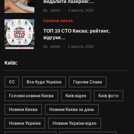
видалити лазером:…
.
By
admin
3 августа, 2026
НОВИНИ КИЄВА
ТОП 10 СТО Києва: рейтинг,
відгуки…
.
By
admin
2 августа, 2026
Київ:
ЄС
Все буде Україна
Героям Слава
Головні новини Києва
Київ відео
Київ фото
Новини Києва
Новини Києва за день
Новини України
Новини України відео