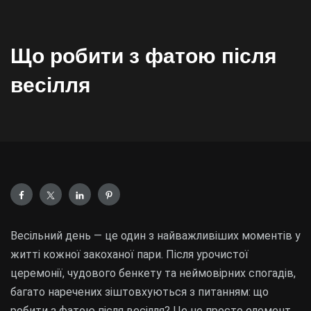
Що робити з фатою після
весілля
Весільний день — це один з найважливіших моментів у
житті кожної закоханої пари. Після урочистої
церемонії, чудового бенкету та неймовірних спогадів,
багато наречених зіштовхуються з питанням: що
робити з фатою після весілля? Це не просто елемент