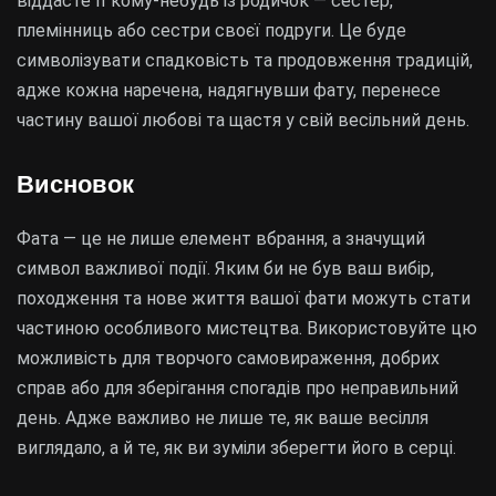
віддасте її кому-небудь із родичок — сестер,
племінниць або сестри своєї подруги. Це буде
символізувати спадковість та продовження традицій,
адже кожна наречена, надягнувши фату, перенесе
частину вашої любові та щастя у свій весільний день.
Висновок
Фата — це не лише елемент вбрання, а значущий
символ важливої події. Яким би не був ваш вибір,
походження та нове життя вашої фати можуть стати
частиною особливого мистецтва. Використовуйте цю
можливість для творчого самовираження, добрих
справ або для зберігання спогадів про неправильний
день. Адже важливо не лише те, як ваше весілля
виглядало, а й те, як ви зуміли зберегти його в серці.