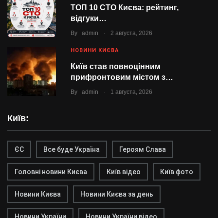
ТОП 10 СТО Києва: рейтинг,
відгуки…
.
By
admin
2 августа, 2026
НОВИНИ КИЄВА
Київ став повноцінним
прифронтовим містом з…
.
By
admin
1 августа, 2026
Київ:
ЄС
Все буде Україна
Героям Слава
Головні новини Києва
Київ відео
Київ фото
Новини Києва
Новини Києва за день
Новини України
Новини України відео