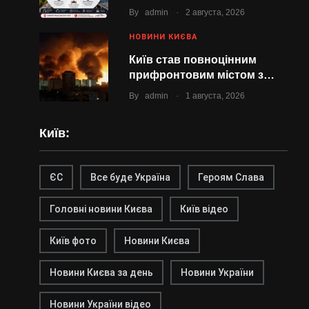
.
By
admin
2 августа, 2026
НОВИНИ КИЄВА
Київ став повноцінним
прифронтовим містом з…
.
By
admin
1 августа, 2026
Київ:
ЄС
Все буде Україна
Героям Слава
Головні новини Києва
Київ відео
Київ фото
Новини Києва
Новини Києва за день
Новини України
Новини України відео