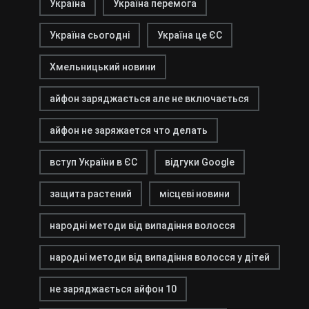
Україна
Україна перемога
Україна сьогодні
Україна це ЄС
Хмельницький новини
айфон заряджається але не включається
айфон не заряжается что делать
вступ України в ЄС
відгуки Google
защита растений
місцеві новини
народні методи від випадіння волосся
народні методи від випадіння волосся у дітей
не заряджається айфон 10