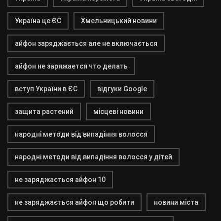
Україна це ЄС
Хмельницький новини
айфон заряджається але не включається
айфон не заряжается что делать
вступ України в ЄС
відгуки Google
защита растений
місцеві новини
народні методи від випадіння волосся
народні методи від випадіння волосся у дітей
не заряджається айфон 10
не заряджається айфон що робити
новини міста