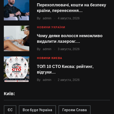
Перехоплювачі, кошти на безпеку
країни, перенесення…
.
By
admin
4 августа, 2026
НОВИНИ УКРАЇНИ
Чому деяке волосся неможливо
видалити лазером:…
.
By
admin
3 августа, 2026
НОВИНИ КИЄВА
ТОП 10 СТО Києва: рейтинг,
відгуки…
.
By
admin
2 августа, 2026
Київ:
ЄС
Все буде Україна
Героям Слава