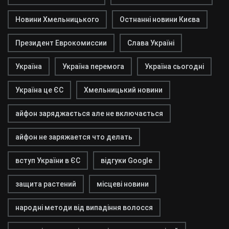
Новини Хмельницького
Остнанні новини Києва
Президент Еврокомиссии
Слава Україні
Україна
Україна перемога
Україна сьогодні
Україна це ЄС
Хмельницький новини
айфон заряджається але не включається
айфон не заряжается что делать
вступ України в ЄС
відгуки Google
защита растений
місцеві новини
народні методи від випадіння волосся