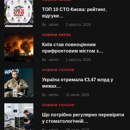
ТОП 10 СТО Києва: рейтинг,
відгуки…
.
By
admin
2 августа, 2026
НОВИНИ КИЄВА
Київ став повноцінним
прифронтовим містом з…
.
By
admin
1 августа, 2026
НОВИНИ УКРАЇНИ
Україна отримала €3,47 млрд у
межах…
.
By
admin
31 июля, 2026
НОВИНИ УКРАЇНИ
Що потрібно регулярно перевіряти
у стоматологічній…
.