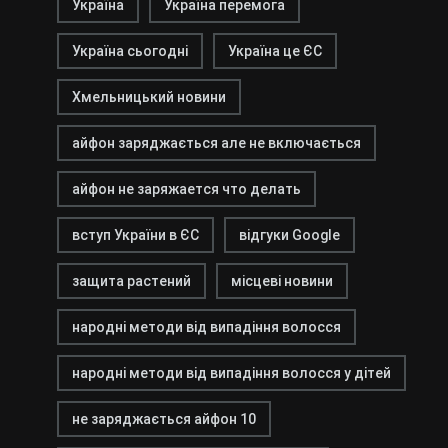
Україна
Україна перемога
Україна сьогодні
Україна це ЄС
Хмельницький новини
айфон заряджається але не включається
айфон не заряжается что делать
вступ України в ЄС
відгуки Google
защита растений
місцеві новини
народні методи від випадіння волосся
народні методи від випадіння волосся у дітей
не заряджається айфон 10