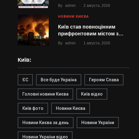
.
By
admin
2 августа, 2026
НОВИНИ КИЄВА
Київ став повноцінним
прифронтовим містом з…
.
By
admin
1 августа, 2026
Київ:
ЄС
Все буде Україна
Героям Слава
Головні новини Києва
Київ відео
Київ фото
Новини Києва
Новини Києва за день
Новини України
Новини України відео