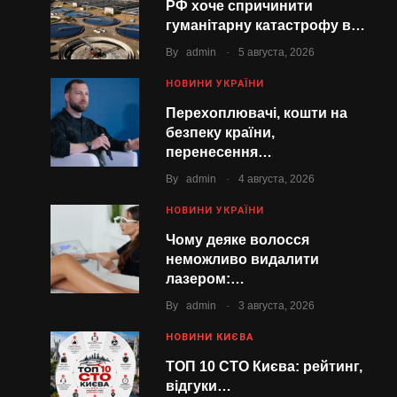
РФ хоче спричинити
гуманітарну катастрофу в…
.
By
admin
5 августа, 2026
НОВИНИ УКРАЇНИ
Перехоплювачі, кошти на
безпеку країни,
перенесення…
.
By
admin
4 августа, 2026
НОВИНИ УКРАЇНИ
Чому деяке волосся
неможливо видалити
лазером:…
.
By
admin
3 августа, 2026
НОВИНИ КИЄВА
ТОП 10 СТО Києва: рейтинг,
відгуки…