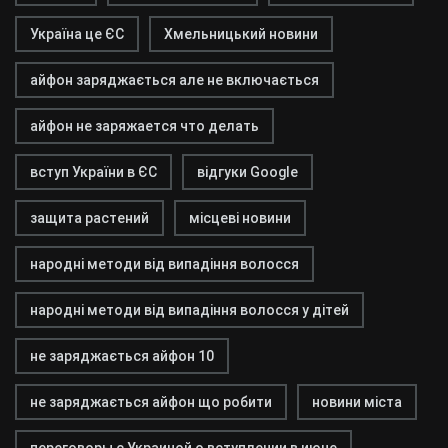
Україна це ЄС
Хмельницький новини
айфон заряджається але не включається
айфон не заряжается что делать
вступ України в ЄС
відгуки Google
защита растений
місцеві новини
народні методи від випадіння волосся
народні методи від випадіння волосся у дітей
не заряджається айфон 10
не заряджається айфон що робити
новини міста