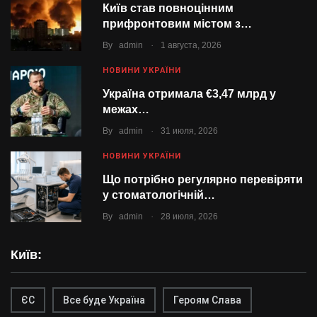
Київ став повноцінним
прифронтовим містом з…
.
By
admin
1 августа, 2026
НОВИНИ УКРАЇНИ
Україна отримала €3,47 млрд у
межах…
.
By
admin
31 июля, 2026
НОВИНИ УКРАЇНИ
Що потрібно регулярно перевіряти
у стоматологічній…
.
By
admin
28 июля, 2026
Київ:
ЄС
Все буде Україна
Героям Слава