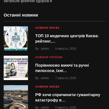
загальне фізичне здоров’я.
Останні новини
НОВИНИ КИЄВА
ТОП 10 медичних центрів Києва:
рейтинг,…
.
By
admin
9 августа, 2026
НОВИНИ УКРАЇНИ
Порівнюємо миючі та ручні
пилососи, їхні…
.
By
admin
7 августа, 2026
НОВИНИ КИЄВА
РФ хоче спричинити гуманітарну
катастрофу в…
.
By
admin
5 августа, 2026