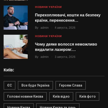
НОВИНИ УКРАЇНИ
Перехоплювачі, кошти на безпеку
країни, перенесення…
.
By
admin
4 августа, 2026
НОВИНИ УКРАЇНИ
Чому деяке волосся неможливо
видалити лазером:…
.
By
admin
3 августа, 2026
Київ:
ЄС
Все буде Україна
Героям Слава
Головні новини Києва
Київ відео
Київ фото
Новини Києва
Новини Києва за день