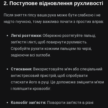
2. Поступове відновлення рухливості
Після зняття гіпсу ваша рука може бути слабкою і не
надто гнучкою, тому важливо почати з простих вправ:
Легкі розтяжки:
Обережно розтягуйте пальці,
зап’ястя і лікті, щоб повернути рухливість.
Спробуйте рухати кожним пальцем по черзі,
задіюючи всі suглоби.
Стискання:
Використовуйте м’яч або спеціальний
антистресовий пристрій, щоб спробувати
стискати його в руці. Це допоможе зміцнити м’язи
і поліпшити кровообіг.
Колообіг зап’ястя:
Повороти зап’ястя в різні