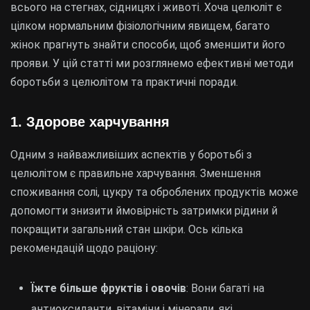
всього на стегнах, сідницях і животі. Хоча целюліт є
цілком нормальним фізіологічним явищем, багато
жінок прагнуть знайти способи, щоб зменшити його
прояви. У цій статті ми розглянемо ефективні методи
боротьби з целюлітом та практичні поради.
1. Здорове харчування
Одним з найважливіших аспектів у боротьбі з
целюлітом є правильне харчування. Зменшення
споживання солі, цукру та оброблених продуктів може
допомогти знизити ймовірність затримки рідини й
покращити загальний стан шкіри. Ось кілька
рекомендацій щодо раціону:
Їжте більше фруктів і овочів
: Вони багаті на
антиоксиданти, вітаміни і мінерали, які