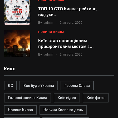
НОВИНИ КИЄВА
ТОП 10 СТО Києва: рейтинг,
відгуки…
.
By
admin
2 августа, 2026
НОВИНИ КИЄВА
Київ став повноцінним
прифронтовим містом з…
.
By
admin
1 августа, 2026
Київ:
ЄС
Все буде Україна
Героям Слава
Головні новини Києва
Київ відео
Київ фото
Новини Києва
Новини Києва за день