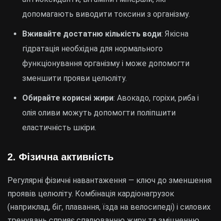
допомагають виводити токсини з організму.
Вживайте достатню кількість води
: Якісна
гідратація необхідна для нормального
функціонування організму і може допомогти
зменшити прояви целюліту.
Обирайте корисні жири
: Авокадо, горіхи, риба і
олія оливи можуть допомогти поліпшити
еластичність шкіри.
2. Фізична активність
Регулярні фізичні навантаження — ключ до зменшення
проявів целюліту. Комбінація кардіонагрузок
(наприклад, біг, плавання, їзда на велосипеді) і силових
тренувань сприяє спалюванню жиру та зміцненню