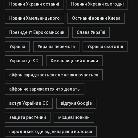
Новини України останні
Новини України сьогодні
Новини Хмельницького
Остнанні новини Києва
Президент Еврокомиссии
Слава Україні
Україна
Україна перемога
Україна сьогодні
Україна це ЄС
Хмельницький новини
айфон заряджається але не включається
айфон не заряжается что делать
вступ України в ЄС
відгуки Google
защита растений
місцеві новини
народні методи від випадіння волосся