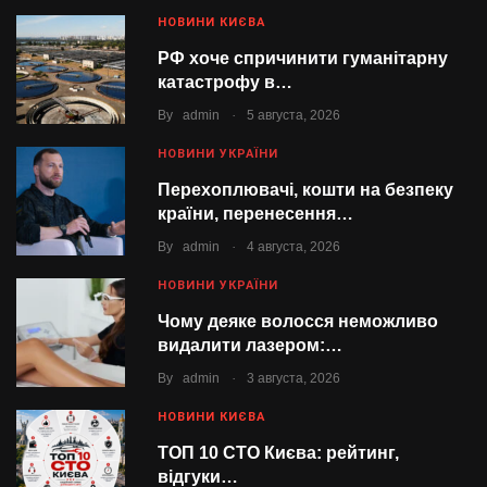
НОВИНИ КИЄВА
РФ хоче спричинити гуманітарну
катастрофу в…
.
By
admin
5 августа, 2026
НОВИНИ УКРАЇНИ
Перехоплювачі, кошти на безпеку
країни, перенесення…
.
By
admin
4 августа, 2026
НОВИНИ УКРАЇНИ
Чому деяке волосся неможливо
видалити лазером:…
.
By
admin
3 августа, 2026
НОВИНИ КИЄВА
ТОП 10 СТО Києва: рейтинг,
відгуки…