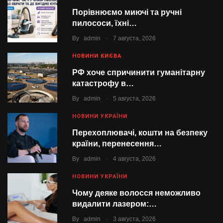
Порівнюємо миючі та ручні
пилососи, їхні…
.
By
admin
7 августа, 2026
НОВИНИ КИЄВА
РФ хоче спричинити гуманітарну
катастрофу в…
.
By
admin
5 августа, 2026
НОВИНИ УКРАЇНИ
Перехоплювачі, кошти на безпеку
країни, перенесення…
.
By
admin
4 августа, 2026
НОВИНИ УКРАЇНИ
Чому деяке волосся неможливо
видалити лазером:…
.
By
admin
3 августа, 2026