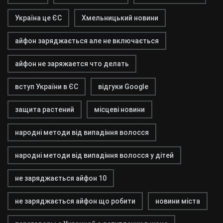
Україна це ЄС
Хмельницький новини
айфон заряджається але не включається
айфон не заряжается что делать
вступ України в ЄС
відгуки Google
защита растений
місцеві новини
народні методи від випадіння волосся
народні методи від випадіння волосся у дітей
не заряджається айфон 10
не заряджається айфон що робити
новини міста