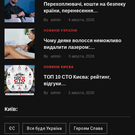
Перехоплювачі, кошти на безпеку
країни, перенесення…
.
By
admin
4 августа, 2026
НОВИНИ УКРАЇНИ
Чому деяке волосся неможливо
видалити лазером:…
.
By
admin
3 августа, 2026
НОВИНИ КИЄВА
ТОП 10 СТО Києва: рейтинг,
відгуки…
.
By
admin
2 августа, 2026
Київ:
ЄС
Все буде Україна
Героям Слава