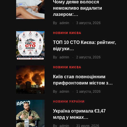
Чому деяке волосся
неможливо видалити
лазером:…
.
By
admin
3 августа, 2026
НОВИНИ КИЄВА
ТОП 10 СТО Києва: рейтинг,
відгуки…
.
By
admin
2 августа, 2026
НОВИНИ КИЄВА
Київ став повноцінним
прифронтовим містом з…
.
By
admin
1 августа, 2026
НОВИНИ УКРАЇНИ
Україна отримала €3,47
млрд у межах…
.
By
admin
31 июля, 2026