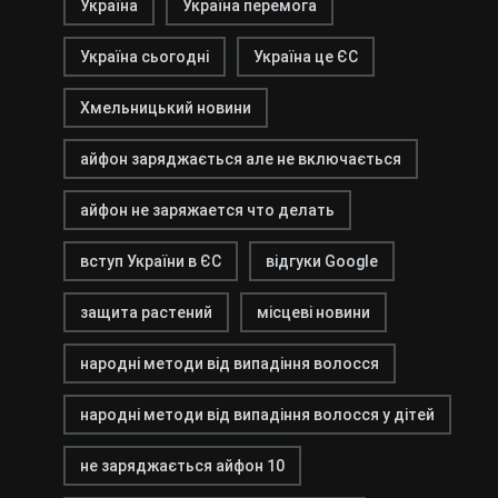
Україна
Україна перемога
Україна сьогодні
Україна це ЄС
Хмельницький новини
айфон заряджається але не включається
айфон не заряжается что делать
вступ України в ЄС
відгуки Google
защита растений
місцеві новини
народні методи від випадіння волосся
народні методи від випадіння волосся у дітей
не заряджається айфон 10