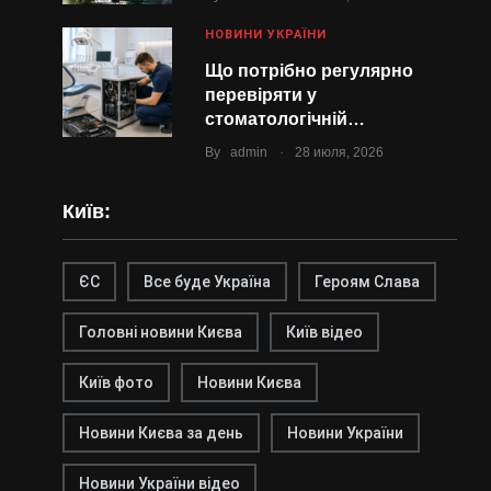
НОВИНИ УКРАЇНИ
Що потрібно регулярно
перевіряти у
стоматологічній…
.
By
admin
28 июля, 2026
Київ:
ЄС
Все буде Україна
Героям Слава
Головні новини Києва
Київ відео
Київ фото
Новини Києва
Новини Києва за день
Новини України
Новини України відео