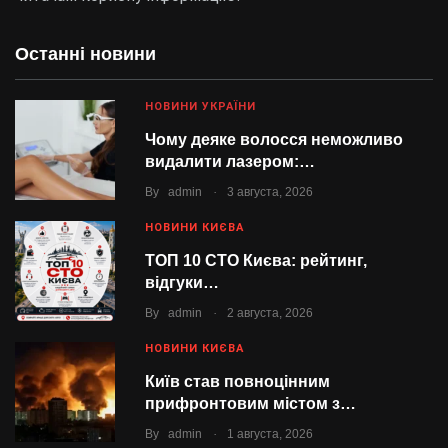
Останні новини
НОВИНИ УКРАЇНИ
Чому деяке волосся неможливо
видалити лазером:…
.
By
admin
3 августа, 2026
НОВИНИ КИЄВА
ТОП 10 СТО Києва: рейтинг,
відгуки…
.
By
admin
2 августа, 2026
НОВИНИ КИЄВА
Київ став повноцінним
прифронтовим містом з…
.
By
admin
1 августа, 2026