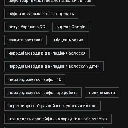
айфон заряджається але не включається
айфон не заряжается что делать
вступ України в ЄС
відгуки Google
защита растений
місцеві новини
народні методи від випадіння волосся
народні методи від випадіння волосся у дітей
не заряджається айфон 10
не заряджається айфон що робити
новини міста
переговоры с Украиной о вступлении в июне
что делать если айфон на зарядке не включается