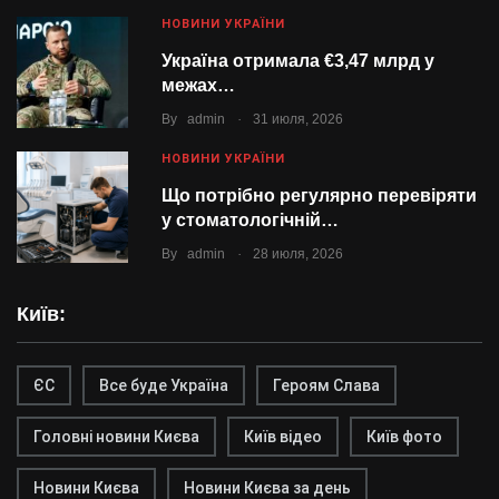
НОВИНИ УКРАЇНИ
Україна отримала €3,47 млрд у
межах…
.
By
admin
31 июля, 2026
НОВИНИ УКРАЇНИ
Що потрібно регулярно перевіряти
у стоматологічній…
.
By
admin
28 июля, 2026
Київ:
ЄС
Все буде Україна
Героям Слава
Головні новини Києва
Київ відео
Київ фото
Новини Києва
Новини Києва за день