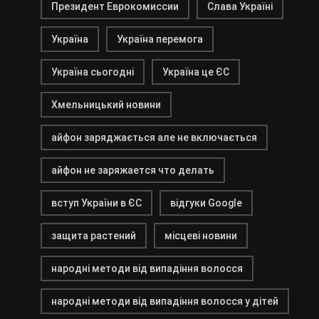
Президент Еврокомиссии
Слава Україні
Україна
Україна перемога
Україна сьогодні
Україна це ЄС
Хмельницький новини
айфон заряджається але не включається
айфон не заряжается что делать
вступ України в ЄС
відгуки Google
защита растений
місцеві новини
народні методи від випадіння волосся
народні методи від випадіння волосся у дітей