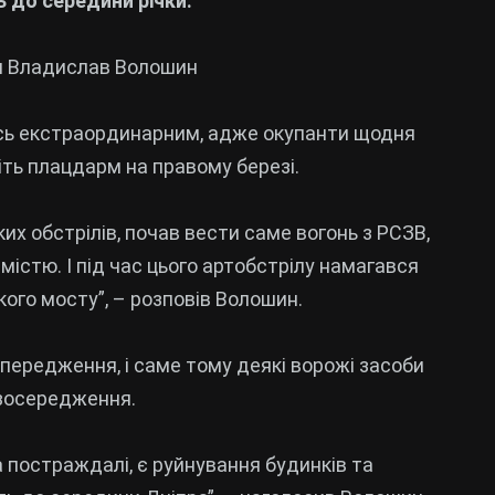
ь до середини річки.
ни Владислав Волошин
мось екстраординарним, адже окупанти щодня
іть плацдарм на правому березі.
их обстрілів, почав вести саме вогонь з РСЗВ,
містю. І під час цього артобстрілу намагався
ого мосту”, – розповів Волошин.
передження, і саме тому деякі ворожі засоби
 зосередження.
а постраждалі, є руйнування будинків та