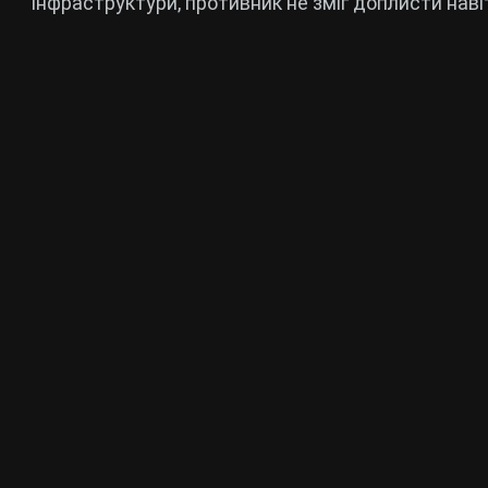
інфраструктури, противник не зміг доплисти наві