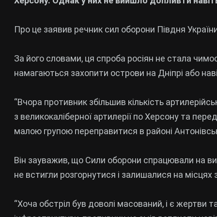
Херсону. Однак у них не вийшло допливти навіт
Про це заявив речник сил оборони Півдня Украї
За його словами, ця спроба росіян не стала чи
намагаються захопити острови на Дніпрі або нав
“Вчора противник збільшив кількість артилерійськ
з великокаліберної артилерії по Херсону та перед
малою групою переправитися в районі Антонівськ
Він зауважив, що Сили оборони спрацювали на ви
не встигли розгорнутися і залишалися на місцях
“Хоча обстріл був доволі масований, і є жертви т