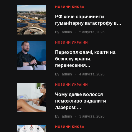
НОВИНИ КИЄВА
РФ хоче спричинити
гуманітарну катастрофу в…
.
By
admin
5 августа, 2026
НОВИНИ УКРАЇНИ
Перехоплювачі, кошти на
безпеку країни,
перенесення…
.
By
admin
4 августа, 2026
НОВИНИ УКРАЇНИ
Чому деяке волосся
неможливо видалити
лазером:…
.
By
admin
3 августа, 2026
НОВИНИ КИЄВА