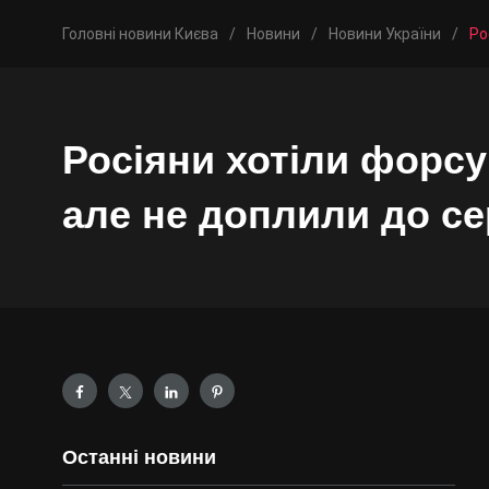
Головні новини Києва
/
Новини
/
Новини України
/
Ро
Росіяни хотіли форсу
але не доплили до с
Останні новини