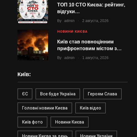
ТОП 10 СТО Києва: рейтинг,
відгуки…
.
By
admin
2 августа, 2026
НОВИНИ КИЄВА
Київ став повноцінним
прифронтовим містом з…
.
By
admin
1 августа, 2026
Київ:
ЄС
Все буде Україна
Героям Слава
Головні новини Києва
Київ відео
Київ фото
Новини Києва
Новини Києва за день
Новини України