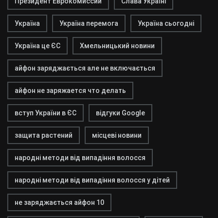
Президент Еврокомиссии
Слава Україні
Україна
Україна перемога
Україна сьогодні
Україна це ЄС
Хмельницький новини
айфон заряджається але не включається
айфон не заряжается что делать
вступ України в ЄС
відгуки Google
защита растений
місцеві новини
народні методи від випадіння волосся
народні методи від випадіння волосся у дітей
не заряджається айфон 10