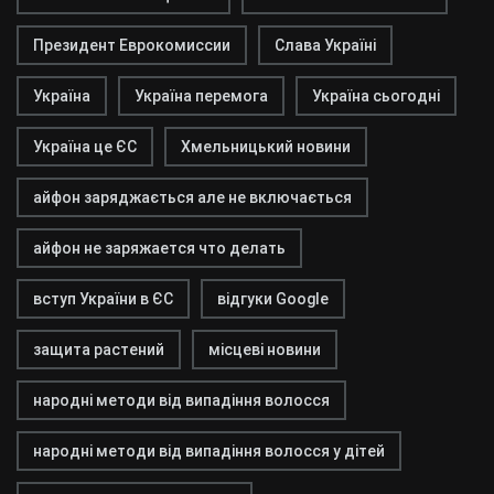
Президент Еврокомиссии
Слава Україні
Україна
Україна перемога
Україна сьогодні
Україна це ЄС
Хмельницький новини
айфон заряджається але не включається
айфон не заряжается что делать
вступ України в ЄС
відгуки Google
защита растений
місцеві новини
народні методи від випадіння волосся
народні методи від випадіння волосся у дітей