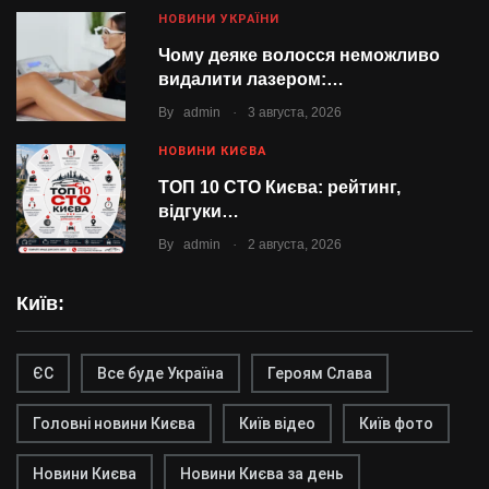
НОВИНИ УКРАЇНИ
Чому деяке волосся неможливо
видалити лазером:…
.
By
admin
3 августа, 2026
НОВИНИ КИЄВА
ТОП 10 СТО Києва: рейтинг,
відгуки…
.
By
admin
2 августа, 2026
Київ:
ЄС
Все буде Україна
Героям Слава
Головні новини Києва
Київ відео
Київ фото
Новини Києва
Новини Києва за день