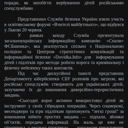
поради, як запобігти вербуванню дітей російськими
спецслужбами
Представники Служби безпеки України взяли участь
в освітянському форумі «Вчителі майбутнього», що відбувся
у Львові 20 червня.
У рамках заходу Служба презентувала
загальноукраїнську інформаційну кампанію «Спали»
ФСБшника», яка реалізується спільно з Національною
поліцією та Центром стратегічних комунікацій та
інформаційної безпеки «Dovidka.Info» для
інформування
дітей і підлітків про методи роботи ворога та кримінальну і
фізичну небезпеку таких контактів.
Під час дискусійної панелі представник
Департаменту кібербезпеки СБУ розповів про загрози, які
російські спецслужби створюють для українських дітей,
залучаючи їх до виконання диверсійно-терористичних
завдань.
«Сьогодні ворог активно використовує дітей як
інструмент у своїх гібридних операціях. Через соцмережі,
месенджери та ігри підліткам пропонують “легкі гроші” за
виконання нібито простих завдань — підпали, зйомки
об’єктів, передача інформації. На жаль, це вже не
гіпотетика, а реальна практика», — наголосив представник