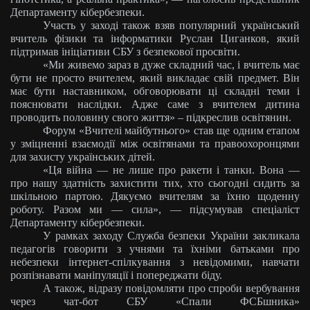
Департаменту кібербезпеки.
Участь у заході також взяв популярний український
вчитель фізики та інформатики Руслан Циганков, який
підтримав ініціативи СБУ з безпекової просвіти.
«Ми живемо зараз в дуже складний час, і вчитель має
бути не просто вчителем, який викладає свій предмет. Він
має бути наставником, обговорювати ці складні теми і
пояснювати наслідки. Адже саме з вчителем дитина
проводить половину свого життя» – підкреслив освітянин.
Форум «Вчителі майбутнього» став ще одним етапом
у зміцненні взаємодії між освітянами та правоохоронцями
для захисту українських дітей.
«Ця війна — не лише про ракети і танки. Вона —
про нашу здатність захистити тих, хто сьогодні сидить за
шкільною партою. Дякуємо вчителям за їхню щоденну
роботу. Разом ми — сила», — підсумував спеціаліст
Департаменту кібербезпеки.
У рамках заходу Служба безпеки України закликала
педагогів говорити з учнями та їхніми батьками про
небезпеки інтернет-спілкування з невідомими, навчати
розпізнавати маніпуляції і попереджати біду.
А також, відразу повідомляти про спроби вербування
через чат-бот СБУ «Спали ФСБшника»