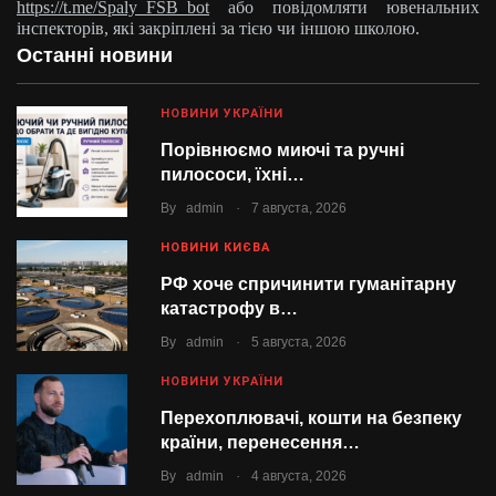
https://t.me/Spaly_FSB_bot
або повідомляти ювенальних
інспекторів, які закріплені за тією чи іншою школою.
Останні новини
НОВИНИ УКРАЇНИ
Порівнюємо миючі та ручні
пилососи, їхні…
.
By
admin
7 августа, 2026
НОВИНИ КИЄВА
РФ хоче спричинити гуманітарну
катастрофу в…
.
By
admin
5 августа, 2026
НОВИНИ УКРАЇНИ
Перехоплювачі, кошти на безпеку
країни, перенесення…
.
By
admin
4 августа, 2026