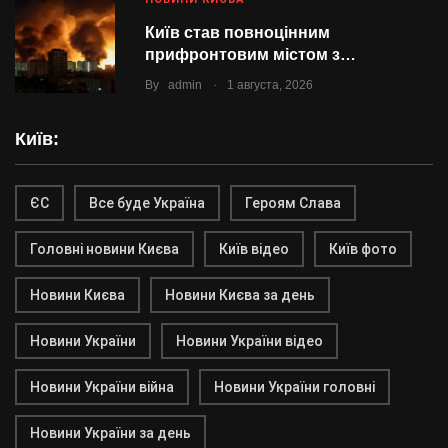
Київ став повноцінним
прифронтовим містом з…
.
By
admin
1 августа, 2026
Київ:
ЄС
Все буде Україна
Героям Слава
Головні новини Києва
Київ відео
Київ фото
Новини Києва
Новини Києва за день
Новини України
Новини України відео
Новини України війна
Новини України головні
Новини України за день