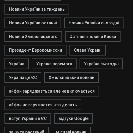
Новини України за тиждень
Новини України останні
Новини України сьогодні
Новини Хмельницького
Остнанні новини Києва
Президент Еврокомиссии
Слава Україні
Україна
Україна перемога
Україна сьогодні
Україна це ЄС
Хмельницький новини
айфон заряджається але не включається
айфон не заряжается что делать
вступ України в ЄС
відгуки Google
защита растений
місцеві новини