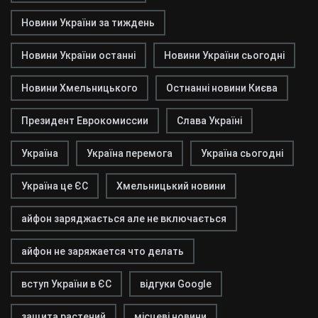
Новини України за тиждень
Новини України останні
Новини України сьогодні
Новини Хмельницького
Остнанні новини Києва
Президент Еврокомиссии
Слава Україні
Україна
Україна перемога
Україна сьогодні
Україна це ЄС
Хмельницький новини
айфон заряджається але не включається
айфон не заряжается что делать
вступ України в ЄС
відгуки Google
защита растений
місцеві новини