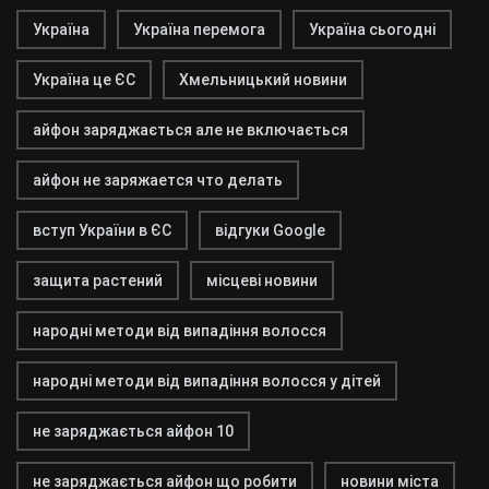
Україна
Україна перемога
Україна сьогодні
Україна це ЄС
Хмельницький новини
айфон заряджається але не включається
айфон не заряжается что делать
вступ України в ЄС
відгуки Google
защита растений
місцеві новини
народні методи від випадіння волосся
народні методи від випадіння волосся у дітей
не заряджається айфон 10
не заряджається айфон що робити
новини міста