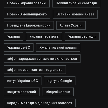
Новини України останні
Новини України сьогодні
Новини Хмельницького
Остнанні новини Києва
Президент Еврокомиссии
Слава Україні
Україна
Україна перемога
Україна сьогодні
Україна це ЄС
Хмельницький новини
айфон заряджається але не включається
айфон не заряжается что делать
вступ України в ЄС
відгуки Google
защита растений
місцеві новини
народні методи від випадіння волосся