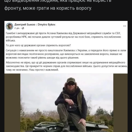
що видворення людини, яка працює на користь
фронту, може грати на користь ворогу.