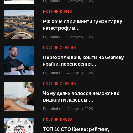
.
By
admin
7 августа, 2026
НОВИНИ КИЄВА
РФ хоче спричинити гуманітарну
катастрофу в…
.
By
admin
5 августа, 2026
НОВИНИ УКРАЇНИ
Перехоплювачі, кошти на безпеку
країни, перенесення…
.
By
admin
4 августа, 2026
НОВИНИ УКРАЇНИ
Чому деяке волосся неможливо
видалити лазером:…
.
By
admin
3 августа, 2026
НОВИНИ КИЄВА
ТОП 10 СТО Києва: рейтинг,