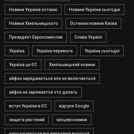
Новини України останні
Новини України сьогодні
Новини Хмельницького
Остнанні новини Києва
Президент Еврокомиссии
Слава Україні
Україна
Україна перемога
Україна сьогодні
Україна це ЄС
Хмельницький новини
айфон заряджається але не включається
айфон не заряжается что делать
вступ України в ЄС
відгуки Google
защита растений
місцеві новини
народні методи від випадіння волосся