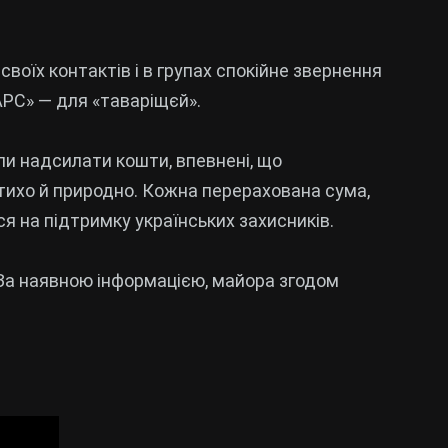
своїх контактів і в групах спокійне звернення
БАРС» — для «таваріщєй».
али надсилати кошти, впевнені, що
 тихо й природно. Кожна перерахована сума,
я на підтримку українських захисників.
За наявною інформацією, майора згодом