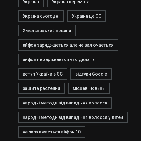
Україна
Україна перемога
Україна сьогодні
Україна це ЄС
Хмельницький новини
айфон заряджається але не включається
айфон не заряжается что делать
вступ України в ЄС
відгуки Google
защита растений
місцеві новини
народні методи від випадіння волосся
народні методи від випадіння волосся у дітей
не заряджається айфон 10