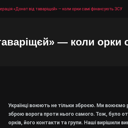
ерація «Донат від таваріщєй» — коли орки самі фінансують ЗСУ
таваріщєй» — коли орки 
Українці воюють не тільки зброєю. Ми воюємо 
зброю ворога проти нього самого. Тож, було 
орків, його контакти та групи. Наші вирішили 