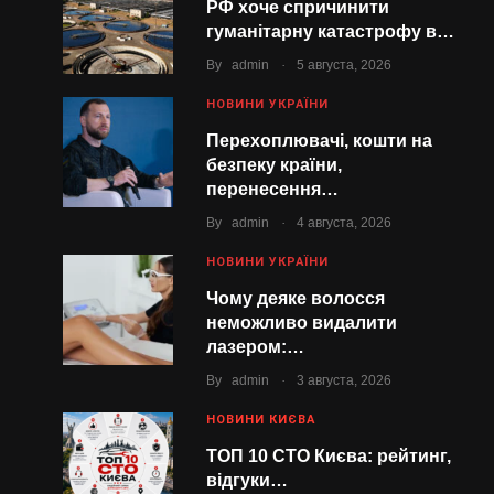
РФ хоче спричинити
гуманітарну катастрофу в…
.
By
admin
5 августа, 2026
НОВИНИ УКРАЇНИ
Перехоплювачі, кошти на
безпеку країни,
перенесення…
.
By
admin
4 августа, 2026
НОВИНИ УКРАЇНИ
Чому деяке волосся
неможливо видалити
лазером:…
.
By
admin
3 августа, 2026
НОВИНИ КИЄВА
ТОП 10 СТО Києва: рейтинг,
відгуки…