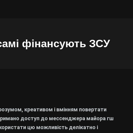
самі фінансують ЗСУ
розумом, креативом і вмінням повертати
отримано доступ до мессенджера майора гш
використати цю можливість делікатно і