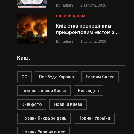
.
By
admin
2 августа, 2026
НОВИНИ КИЄВА
Київ став повноцінним
прифронтовим містом з…
.
By
admin
1 августа, 2026
Київ:
ЄС
Все буде Україна
Героям Слава
Головні новини Києва
Київ відео
Київ фото
Новини Києва
Новини Києва за день
Новини України
Новини України відео