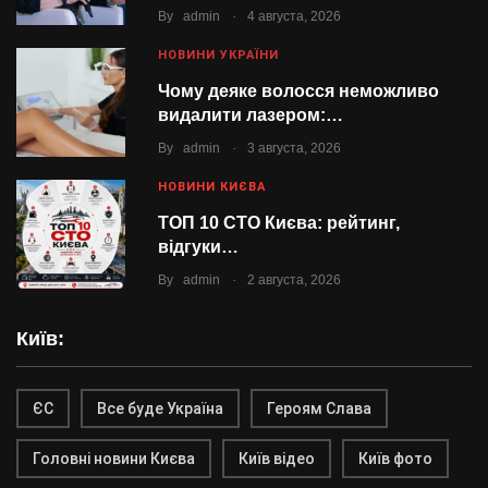
.
By
admin
4 августа, 2026
НОВИНИ УКРАЇНИ
Чому деяке волосся неможливо
видалити лазером:…
.
By
admin
3 августа, 2026
НОВИНИ КИЄВА
ТОП 10 СТО Києва: рейтинг,
відгуки…
.
By
admin
2 августа, 2026
Київ:
ЄС
Все буде Україна
Героям Слава
Головні новини Києва
Київ відео
Київ фото