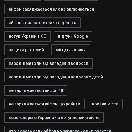
айфон заряджається але не включається
айфон не заряжается что делать
вступ України в ЄС
відгуки Google
защита растений
місцеві новини
народні методи від випадіння волосся
народні методи від випадіння волосся у дітей
не заряджається айфон 10
не заряджається айфон що робити
новини міста
переговоры с Украиной о вступлении в июне
что делать если айфон на зарядке не включается