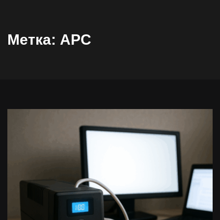
Метка:
APC