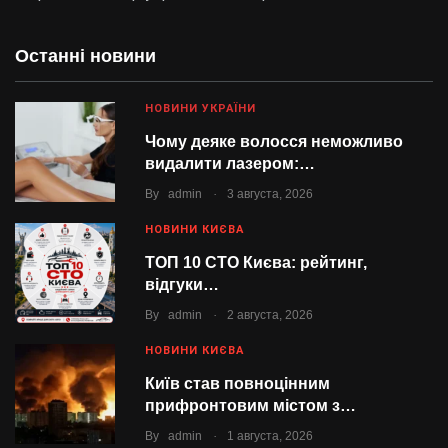
Останні новини
НОВИНИ УКРАЇНИ
Чому деяке волосся неможливо
видалити лазером:…
.
By
admin
3 августа, 2026
НОВИНИ КИЄВА
ТОП 10 СТО Києва: рейтинг,
відгуки…
.
By
admin
2 августа, 2026
НОВИНИ КИЄВА
Київ став повноцінним
прифронтовим містом з…
.
By
admin
1 августа, 2026