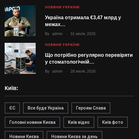
НОВИНИ УКРАЇНИ
Україна отримала €3,47 млрд у
межах…
.
By
admin
31 июля, 2026
НОВИНИ УКРАЇНИ
Що потрібно регулярно перевіряти
у стоматологічній…
.
By
admin
28 июля, 2026
Київ:
ЄС
Все буде Україна
Героям Слава
Головні новини Києва
Київ відео
Київ фото
Новини Києва
Новини Києва за день