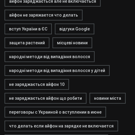
айфон заряджається але не включається
айфон не заряжается что делать
вступ України в ЄС
відгуки Google
защита растений
місцеві новини
народні методи від випадіння волосся
народні методи від випадіння волосся у дітей
не заряджається айфон 10
не заряджається айфон що робити
новини міста
переговоры с Украиной о вступлении в июне
что делать если айфон на зарядке не включается