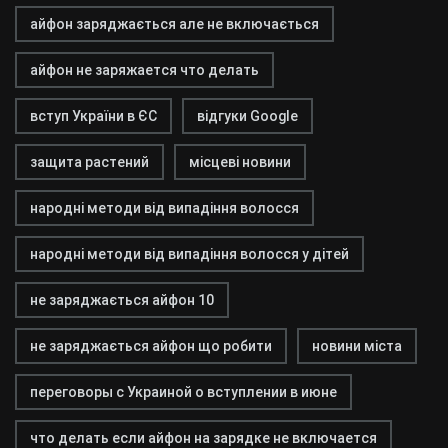
айфон заряджається але не включається
айфон не заряжается что делать
вступ України в ЄС
відгуки Google
защита растений
місцеві новини
народні методи від випадіння волосся
народні методи від випадіння волосся у дітей
не заряджається айфон 10
не заряджається айфон що робити
новини міста
переговоры с Украиной о вступлении в июне
что делать если айфон на зарядке не включается