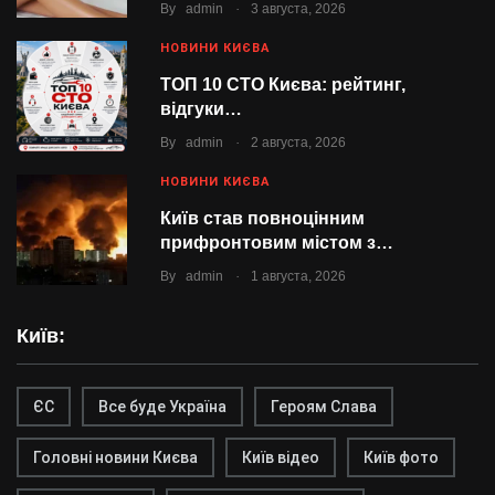
.
By
admin
3 августа, 2026
НОВИНИ КИЄВА
ТОП 10 СТО Києва: рейтинг,
відгуки…
.
By
admin
2 августа, 2026
НОВИНИ КИЄВА
Київ став повноцінним
прифронтовим містом з…
.
By
admin
1 августа, 2026
Київ:
ЄС
Все буде Україна
Героям Слава
Головні новини Києва
Київ відео
Київ фото