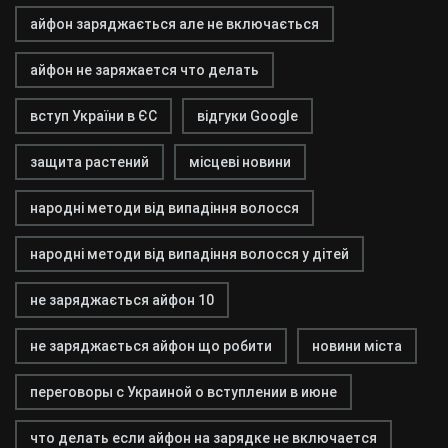
айфон заряджається але не включається
айфон не заряжается что делать
вступ України в ЄС
відгуки Google
защита растений
місцеві новини
народні методи від випадіння волосся
народні методи від випадіння волосся у дітей
не заряджається айфон 10
не заряджається айфон що робити
новини міста
переговоры с Украиной о вступлении в июне
что делать если айфон на зарядке не включается