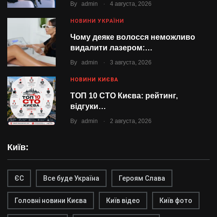
.
By
admin
4 августа, 2026
НОВИНИ УКРАЇНИ
Чому деяке волосся неможливо
видалити лазером:…
.
By
admin
3 августа, 2026
НОВИНИ КИЄВА
ТОП 10 СТО Києва: рейтинг,
відгуки…
.
By
admin
2 августа, 2026
Київ:
ЄС
Все буде Україна
Героям Слава
Головні новини Києва
Київ відео
Київ фото