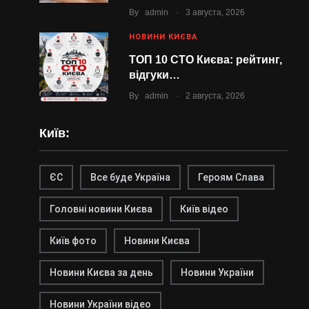
.
By
admin
3 августа, 2026
НОВИНИ КИЄВА
ТОП 10 СТО Києва: рейтинг,
відгуки…
.
By
admin
2 августа, 2026
Київ:
ЄС
Все буде Україна
Героям Слава
Головні новини Києва
Київ відео
Київ фото
Новини Києва
Новини Києва за день
Новини України
Новини України відео