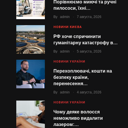
Порівнюємо миючі та ручні
пилососи, їхні…
.
By
admin
7 августа, 2026
НОВИНИ КИЄВА
РФ хоче спричинити
гуманітарну катастрофу в…
.
By
admin
5 августа, 2026
НОВИНИ УКРАЇНИ
Перехоплювачі, кошти на
безпеку країни,
перенесення…
.
By
admin
4 августа, 2026
НОВИНИ УКРАЇНИ
Чому деяке волосся
неможливо видалити
лазером:…