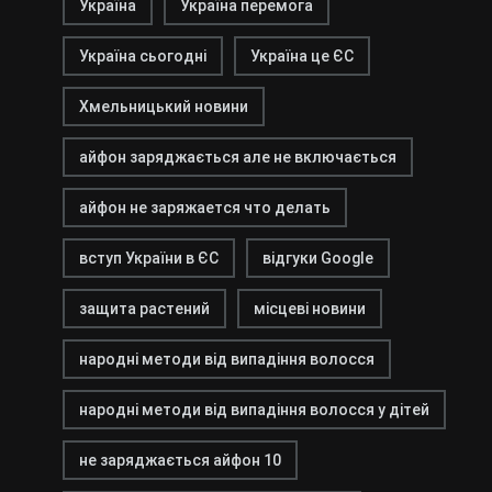
Україна
Україна перемога
Україна сьогодні
Україна це ЄС
Хмельницький новини
айфон заряджається але не включається
айфон не заряжается что делать
вступ України в ЄС
відгуки Google
защита растений
місцеві новини
народні методи від випадіння волосся
народні методи від випадіння волосся у дітей
не заряджається айфон 10